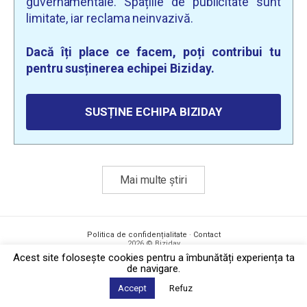
guvernamentale. Spațiile de publicitate sunt
limitate, iar reclama neinvazivă.
Dacă îți place ce facem, poți contribui tu
pentru susținerea echipei Biziday.
SUSȚINE ECHIPA BIZIDAY
Mai multe știri
Politica de confidențialitate
·
Contact
2026 © Biziday
Acest site foloseşte cookies pentru a îmbunătăți experiența ta
de navigare.
Accept
Refuz