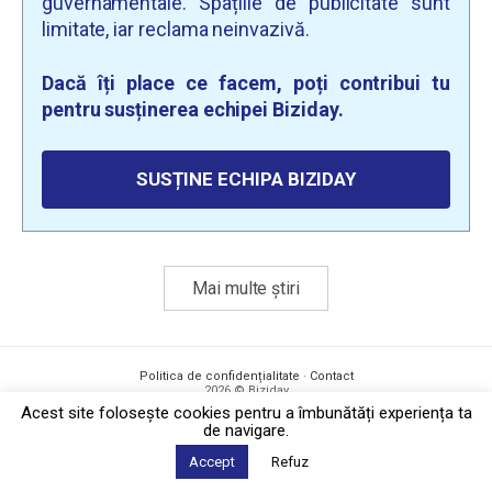
guvernamentale. Spațiile de publicitate sunt
limitate, iar reclama neinvazivă.
Dacă îți place ce facem, poți contribui tu
pentru susținerea echipei Biziday.
SUSȚINE ECHIPA BIZIDAY
Mai multe știri
Politica de confidențialitate
·
Contact
2026 © Biziday
Acest site foloseşte cookies pentru a îmbunătăți experiența ta
de navigare.
Accept
Refuz