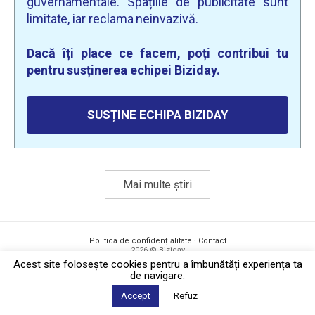
guvernamentale. Spațiile de publicitate sunt
limitate, iar reclama neinvazivă.
Dacă îți place ce facem, poți contribui tu
pentru susținerea echipei Biziday.
SUSȚINE ECHIPA BIZIDAY
Mai multe știri
Politica de confidențialitate
·
Contact
2026 © Biziday
Acest site foloseşte cookies pentru a îmbunătăți experiența ta
de navigare.
Accept
Refuz