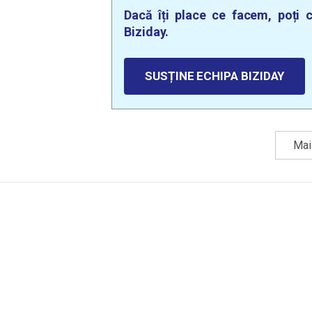
Dacă îți place ce facem, poți c
Biziday.
SUSȚINE ECHIPA BIZIDAY
Mai 