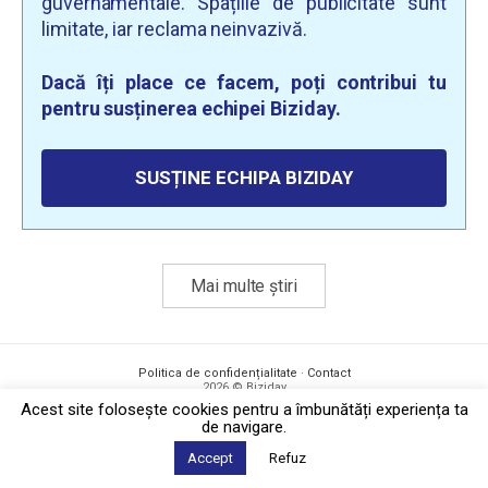
guvernamentale. Spațiile de publicitate sunt
limitate, iar reclama neinvazivă.
Dacă îți place ce facem, poți contribui tu
pentru susținerea echipei Biziday.
SUSȚINE ECHIPA BIZIDAY
Mai multe știri
Politica de confidențialitate
·
Contact
2026 © Biziday
Acest site foloseşte cookies pentru a îmbunătăți experiența ta
de navigare.
Accept
Refuz