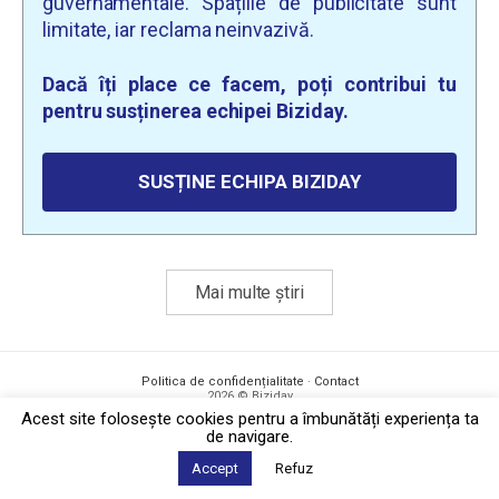
guvernamentale. Spațiile de publicitate sunt
limitate, iar reclama neinvazivă.
Dacă îți place ce facem, poți contribui tu
pentru susținerea echipei Biziday.
SUSȚINE ECHIPA BIZIDAY
Mai multe știri
Politica de confidențialitate
·
Contact
2026 © Biziday
Acest site foloseşte cookies pentru a îmbunătăți experiența ta
de navigare.
Accept
Refuz