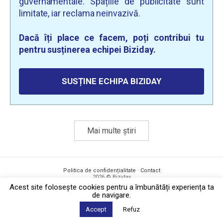
guvernamentale. Spațiile de publicitate sunt
limitate, iar reclama neinvazivă.
Dacă îți place ce facem, poți contribui tu
pentru susținerea echipei Biziday.
SUSȚINE ECHIPA BIZIDAY
Mai multe știri
Politica de confidențialitate
·
Contact
2026 © Biziday
Acest site foloseşte cookies pentru a îmbunătăți experiența ta
de navigare.
Accept
Refuz