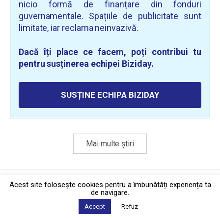
nicio formă de finanțare din fonduri
guvernamentale. Spațiile de publicitate sunt
limitate, iar reclama neinvazivă.
Dacă îți place ce facem, poți contribui tu
pentru susținerea echipei Biziday.
SUSȚINE ECHIPA BIZIDAY
Mai multe știri
Politica de confidențialitate
·
Contact
Acest site foloseşte cookies pentru a îmbunătăți experiența ta
2026 © Biziday
de navigare.
Accept
Refuz