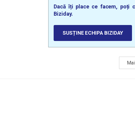
Dacă îți place ce facem, poți c
Biziday.
SUSȚINE ECHIPA BIZIDAY
Mai 