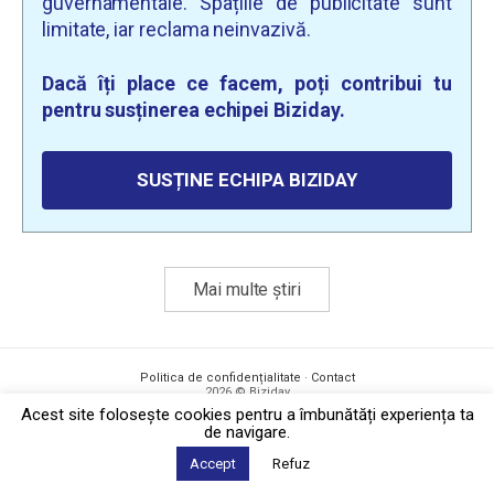
guvernamentale. Spațiile de publicitate sunt
limitate, iar reclama neinvazivă.
Dacă îți place ce facem, poți contribui tu
pentru susținerea echipei Biziday.
SUSȚINE ECHIPA BIZIDAY
Mai multe știri
Politica de confidențialitate
·
Contact
2026 © Biziday
Acest site foloseşte cookies pentru a îmbunătăți experiența ta
de navigare.
Accept
Refuz