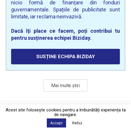
nicio formă de finanțare din fonduri
guvernamentale. Spațiile de publicitate sunt
limitate, iar reclama neinvazivă.
Dacă îți place ce facem, poți contribui tu
pentru susținerea echipei Biziday.
SUSȚINE ECHIPA BIZIDAY
Mai multe știri
Politica de confidențialitate
·
Contact
Acest site foloseşte cookies pentru a îmbunătăți experiența ta
2026 © Biziday
de navigare.
Accept
Refuz