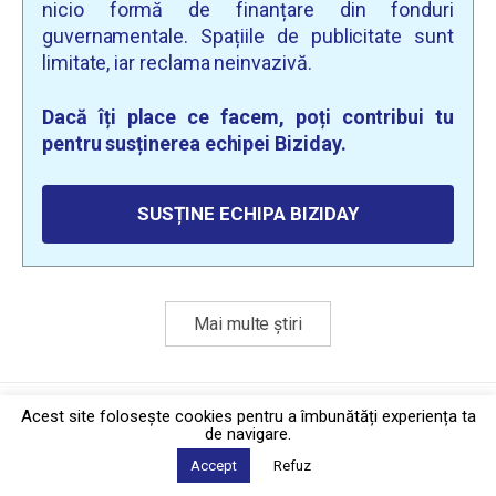
nicio formă de finanțare din fonduri
guvernamentale. Spațiile de publicitate sunt
limitate, iar reclama neinvazivă.
Dacă îți place ce facem, poți contribui tu
pentru susținerea echipei Biziday.
SUSȚINE ECHIPA BIZIDAY
Mai multe știri
Politica de confidențialitate
·
Contact
Acest site foloseşte cookies pentru a îmbunătăți experiența ta
2026 © Biziday
de navigare.
Accept
Refuz