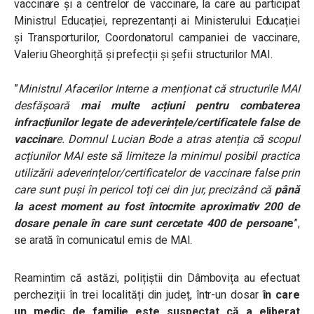
vaccinare și a centrelor de vaccinare,
la care au participat
Ministrul Educației, reprezentanți ai Ministerului Educației
și Transporturilor, Coordonatorul campaniei de vaccinare,
Valeriu Gheorghiță și prefecții și șefii structurilor MAI.
”
Ministrul Afacerilor Interne a menționat că structurile MAI
desfășoară
mai multe acțiuni pentru combaterea
infracțiunilor legate de adeverințele/certificatele false de
vaccinar
e. Domnul Lucian Bode a atras atenția că scopul
acțiunilor MAI este să limiteze la minimul posibil practica
utilizării adeverințelor/certificatelor de vaccinare false prin
care sunt puși în pericol toți cei din jur, precizând că
până
la acest moment au fost întocmite aproximativ 200 de
dosare penale în care sunt cercetate 400 de persoan
e
”,
se arată în comunicatul emis de MAI.
Reamintim că astăzi, polițiștii din Dâmbovița au
efectuat
percheziții în trei localități din județ, într-un dosar
în care
un medic de familie este suspectat că a eliberat