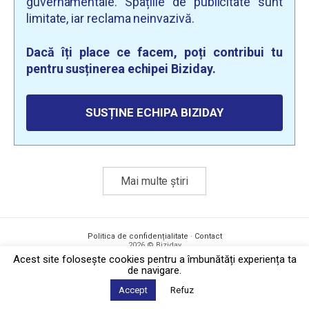
guvernamentale. Spațiile de publicitate sunt
limitate, iar reclama neinvazivă.
Dacă îți place ce facem, poți contribui tu
pentru susținerea echipei Biziday.
SUSȚINE ECHIPA BIZIDAY
Mai multe știri
Politica de confidențialitate
·
Contact
2026 © Biziday
Acest site foloseşte cookies pentru a îmbunătăți experiența ta
de navigare.
Accept
Refuz