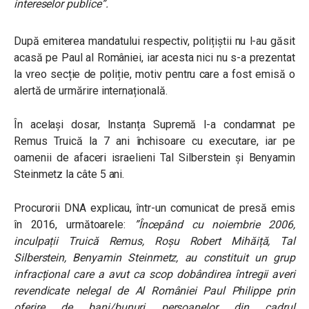
intereselor publice”.
După emiterea mandatului respectiv, polițiștii nu l-au găsit
acasă pe Paul al României, iar acesta nici nu s-a prezentat
la vreo secție de poliție, motiv pentru care a fost emisă o
alertă de urmărire internațională.
În același dosar, Instanța Supremă l-a condamnat pe
Remus Truică la 7 ani închisoare cu executare, iar pe
oamenii de afaceri israelieni Tal Silberstein și Benyamin
Steinmetz la câte 5 ani.
Procurorii DNA explicau, într-un comunicat de presă emis
în 2016, următoarele:
”Începând cu
noiembrie 2006,
inculpații Truică Remus, Roșu Robert Mihăiță, Tal
Silberstein, Benyamin Steinmetz, au constituit un grup
infracțional care a avut ca scop dobândirea întregii averi
revendicate nelegal de Al României Paul Philippe prin
oferire de bani/bunuri persoanelor din cadrul