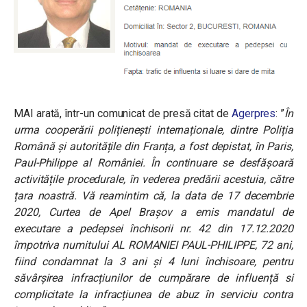
MAI arată, într-un comunicat de presă citat de
Agerpres
: ”
În
urma cooperării polițienești internaționale, dintre Poliția
Română și autoritățile din Franța, a fost depistat, în Paris,
Paul-Philippe al României. În continuare se desfășoară
activitățile procedurale, în vederea predării acestuia, către
țara noastră. Vă reamintim că, la data de 17 decembrie
2020, Curtea de Apel Brașov a emis mandatul de
executare a pedepsei închisorii nr. 42 din 17.12.2020
împotriva numitului AL ROMANIEI PAUL-PHILIPPE, 72 ani,
fiind condamnat la 3 ani și 4 luni închisoare, pentru
săvârșirea infracțiunilor de cumpărare de influență si
complicitate la infracțiunea de abuz în serviciu contra