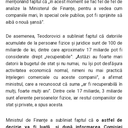
menționând faptul că „în acest moment se fac fel de fel de
analize la Ministerul de Finanțe, pentru a vedea cum
companiile mari, în special cele publice, pot fi sprijinite să
aibă o nouă șansă”.
De asemenea, Teodorovici a subliniat faptul că datoriile
acumulate de la persoane fizice și juridice sunt de 100 de
miliarde de lei, dintre care aproximativ 17 miliarde pot fi
considerate drept „recuperabile”: „Astăzi au foarte mari
datorii la bugetul de stat și nu numai, nu își pot desfășura
activitatea economică normal, nimeni nu mai practică
înțelegeri comerciale cu aceste companii”, a afirmat
ministrul, care a recunoscut că suma „ar fi recuperabilă în
mulți, foarte mulți ani”. Dintre cele 17 miliarde, 3 miliarde
sunt aferente persoanelor fizice, iar restul companiilor de
stat și private, a spus acesta.
Ministrul de Finanțe a subliniat faptul că
o astfel de
decizie va fi luată „și după informarea Comisiei