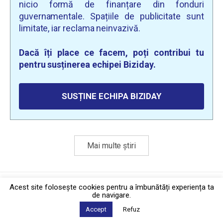
nicio formă de finanțare din fonduri
guvernamentale. Spațiile de publicitate sunt
limitate, iar reclama neinvazivă.
Dacă îți place ce facem, poți contribui tu
pentru susținerea echipei Biziday.
SUSȚINE ECHIPA BIZIDAY
Mai multe știri
Politica de confidențialitate
·
Contact
Acest site foloseşte cookies pentru a îmbunătăți experiența ta
2026 © Biziday
de navigare.
Accept
Refuz