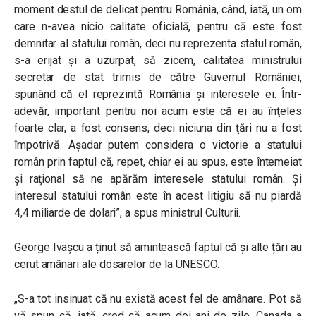
moment destul de delicat pentru România, când, iată, un om
care n-avea nicio calitate oficială, pentru că este fost
demnitar al statului român, deci nu reprezenta statul român,
s-a erijat şi a uzurpat, să zicem, calitatea ministrului
secretar de stat trimis de către Guvernul României,
spunând că el reprezintă România şi interesele ei. Într-
adevăr, important pentru noi acum este că ei au înţeles
foarte clar, a fost consens, deci niciuna din ţări nu a fost
împotrivă. Aşadar putem considera o victorie a statului
român prin faptul că, repet, chiar ei au spus, este întemeiat
şi raţional să ne apărăm interesele statului român. Şi
interesul statului român este în acest litigiu să nu piardă
4,4 miliarde de dolari”, a spus ministrul Culturii.
George Ivașcu a ținut să amintească faptul că și alte țări au
cerut amânari ale dosarelor de la UNESCO.
„S-a tot insinuat că nu există acest fel de amânare. Pot să
vă spun că, iată, cred că acum doi ani de zile, Canada a