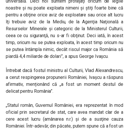
universală. Deci noi suntem protejaţi oricum de legile
noastre şi nu poate exploata nimeni şi ştiţi foarte bine că
pentru a obţine orice aviz de exploatare sau orice alt lucru
îţi trebuie aviz de la Mediu, de la Agenţia Naţională a
Resurselor Minerale şi categoric de la Ministerul Culturii,
ceea ce cu siguranţă, nu s-ar fi obţinut. Deci iată, în acest
timp, oricum nu se putea exploata, în acest timp oricum nu
se putea întâmpla nimic, decât riscul major ca România să
piardă 4,4 miliarde de dolari”, a spus George Ivaşcu.
Întrebat dacă fostul ministru al Culturii, Vlad Alexandrescu,
a cerut respingerea propunerii României, Ivașcu a răspuns
afirmativ, menționând că
„
a fost un moment destul de
delicat pentru România”.
„Statul român, Guvernul României, era reprezentat în mod
oficial prin secretarul de stat, care avea mandat clar de a
cere acest lucru (amânarea n.r.) şi de a susţine cauza
României. Într-adevăr, din păcate, putem spune că a fost un