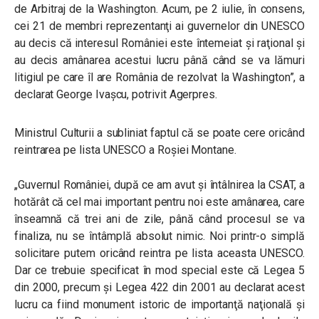
de Arbitraj de la Washington. Acum, pe 2 iulie, în consens,
cei 21 de membri reprezentanţi ai guvernelor din UNESCO
au decis că interesul României este întemeiat şi raţional şi
au decis amânarea acestui lucru până când se va lămuri
litigiul pe care îl are România de rezolvat la Washington”, a
declarat George Ivașcu, potrivit Agerpres.
Ministrul Culturii a subliniat faptul că se poate cere oricând
reintrarea pe lista UNESCO a Roșiei Montane.
„Guvernul României, după ce am avut şi întâlnirea la CSAT, a
hotărât că cel mai important pentru noi este amânarea, care
înseamnă că trei ani de zile, până când procesul se va
finaliza, nu se întâmplă absolut nimic. Noi printr-o simplă
solicitare putem oricând reintra pe lista aceasta UNESCO.
Dar ce trebuie specificat în mod special este că Legea 5
din 2000, precum şi Legea 422 din 2001 au declarat acest
lucru ca fiind monument istoric de importanţă naţională şi