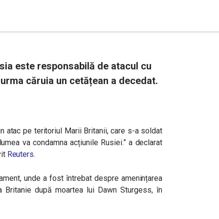
Rusia este responsabilă de atacul cu
 urma căruia un cetățean a decedat.
 atac pe teritoriul Marii Britanii, care s-a soldat
lumea va condamna acțiunile Rusiei.” a declarat
it
Reuters.
rlament, unde a fost întrebat despre amenințarea
 Britanie după moartea lui Dawn Sturgess, în