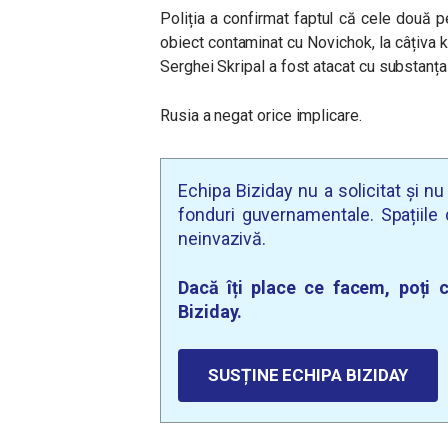
Poliția a confirmat faptul că cele două 
obiect contaminat cu Novichok, la câțiva ki
Serghei Skripal a fost atacat cu substanța
Rusia a negat orice implicare.
Echipa Biziday nu a solicitat și n
fonduri guvernamentale. Spațiile d
neinvazivă.
Dacă îți place ce facem, poți c
Biziday.
SUSȚINE ECHIPA BIZIDAY