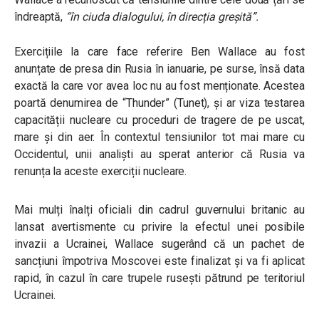
îndreaptă,
“în ciuda dialogului, în direcția greșită”.
Exercițiile la care face referire Ben Wallace au fost
anunțate de presa din Rusia în ianuarie, pe surse, însă data
exactă la care vor avea loc nu au fost menționate. Acestea
poartă denumirea de “Thunder” (Tunet), și ar viza testarea
capacității nucleare cu proceduri de tragere de pe uscat,
mare și din aer. În contextul tensiunilor tot mai mare cu
Occidentul, unii analiști au sperat anterior că Rusia va
renunța la aceste exerciții nucleare.
Mai mulți înalți oficiali din cadrul guvernului britanic au
lansat avertismente cu privire la efectul unei posibile
invazii a Ucrainei, Wallace sugerând că un pachet de
sancțiuni împotriva Moscovei este finalizat și va fi aplicat
rapid, în cazul în care trupele rusești pătrund pe teritoriul
Ucrainei.