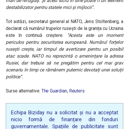
mari de refugiați. Și acest lucru în sine poate fi un element
destabilizator pentru statele mici și mijlocii
”.
Tot astăzi, secretarul general al NATO, Jens Stoltenberg, a
declarat că numărul trupelor rusești de la granița cu Ucraina
este în continuă creștere:
“
Acesta este un moment
periculos pentru securitatea europeană. Numărul forțelor
rusești crește, iar timpul de avertizare pentru un posibil
atac scade. NATO nu reprezintă o amenințare la adresa
Rusiei, dar trebuie să ne pregătim pentru cel mai grav
scenariu în timp ce rămânem puternic devotați unei soluții
politice
”.
Surse alternative:
The Guardian
,
Reuters
Echipa Biziday nu a solicitat și nu a acceptat
nicio formă de finanțare din fonduri
guvernamentale. Spațiile de publicitate sunt