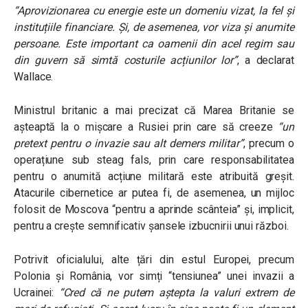
“
Aprovizionarea cu energie este un domeniu vizat, la fel și
instituțiile financiare. Și, de asemenea, vor viza și anumite
persoane. Este important ca oamenii din acel regim sau
din guvern să simtă costurile acțiunilor lor
”
, a declarat
Wallace.
Ministrul britanic a mai precizat că Marea Britanie se
așteaptă la o mișcare a Rusiei prin care să creeze
“
un
pretext pentru o invazie sau alt demers militar
”
, precum o
operațiune sub steag fals, prin care responsabilitatea
pentru o anumită acțiune militară este atribuită greșit.
Atacurile cibernetice ar putea fi, de asemenea, un mijloc
folosit de Moscova “pentru a aprinde scânteia” și, implicit,
pentru a crește semnificativ șansele izbucnirii unui război.
Potrivit oficialului, alte țări din estul Europei, precum
Polonia și România, vor simți “tensiunea” unei invazii a
Ucrainei:
“
Cred că ne putem aștepta la valuri extrem de