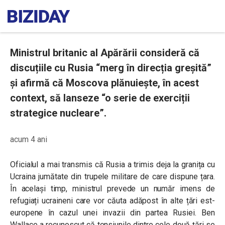
Ministrul britanic al Apărării consideră că
discuțiile cu Rusia “merg în direcția greșită”
și afirmă că Moscova plănuiește, în acest
context, să lanseze “o serie de exerciții
strategice nucleare”.
acum 4 ani
Oficialul a mai transmis că Rusia a trimis deja la granița cu
Ucraina jumătate din trupele militare de care dispune țara.
În același timp, ministrul prevede un număr imens de
refugiați ucraineni care vor căuta adăpost în alte țări est-
europene în cazul unei invazii din partea Rusiei. Ben
Wallace a recunoscut că tensiunile dintre cele două țări se