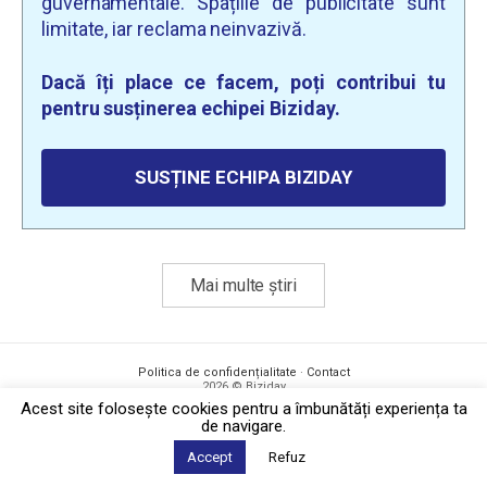
guvernamentale. Spațiile de publicitate sunt
limitate, iar reclama neinvazivă.
Dacă îți place ce facem, poți contribui tu
pentru susținerea echipei Biziday.
SUSȚINE ECHIPA BIZIDAY
Mai multe știri
Politica de confidențialitate
·
Contact
2026 © Biziday
Acest site foloseşte cookies pentru a îmbunătăți experiența ta
de navigare.
Accept
Refuz