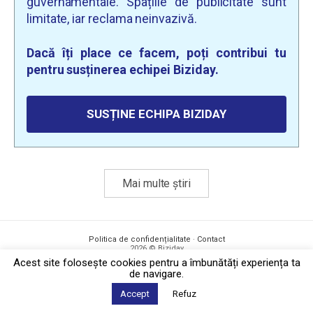
guvernamentale. Spațiile de publicitate sunt
limitate, iar reclama neinvazivă.
Dacă îți place ce facem, poți contribui tu
pentru susținerea echipei Biziday.
SUSȚINE ECHIPA BIZIDAY
Mai multe știri
Politica de confidențialitate
·
Contact
2026 © Biziday
Acest site foloseşte cookies pentru a îmbunătăți experiența ta
de navigare.
Accept
Refuz