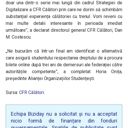
doar una dintr-o serie mai lungă din cadrul Strategiei de
Digitalizare a CFR Călători prin care ne dorim să schimbăm
substanțial experiența călătoriei cu trenul. Vom reveni cu
mai multe detalii interesante în perioada imediat
următoare”, a declarat directorul general CFR Călători, Dan
M. Costescu.
„Ne bucurăm că într-un final am identificat o alternativă
care asigură studentului respectarea dreptului de a procura
bilete online după trei ani de demersuri ale federației către
autoritățile competente”, a completat Horia Onița,
președinte Alianței Organizațiilor Studențești.
Sursa:
CFR Călători
.
Echipa Biziday nu a solicitat și nu a acceptat
nicio formă de finanțare din fonduri
guvernamentale. Spațiile de publicitate sunt