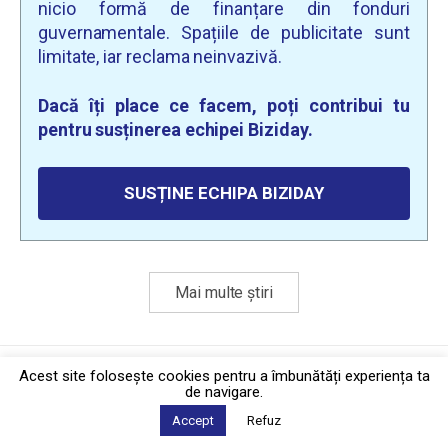
nicio formă de finanțare din fonduri
guvernamentale. Spațiile de publicitate sunt
limitate, iar reclama neinvazivă.
Dacă îți place ce facem, poți contribui tu
pentru susținerea echipei Biziday.
SUSȚINE ECHIPA BIZIDAY
Mai multe știri
Politica de confidențialitate
·
Contact
Acest site foloseşte cookies pentru a îmbunătăți experiența ta
2026 © Biziday
de navigare.
Accept
Refuz