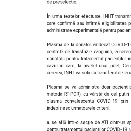
de preselecție.
În urma testelor efectuate, INHT transmi
care confirmă sau infirmă eligibilitatea 
administrare experimentală pentru pacien
Plasma de la donator vindecat COVID-19
centrele de transfuzie sanguină, la cerer
sănătății pentru tratamentul pacienților 
cazul în care, la nivelul unui județ, C
cererea, INHT va solicita transferul de la u
Plasma se va administra doar pacienților
metoda RT-PCR), cu vârsta de cel putin 
plasma convalescenta COVID-19 prin 
îndeplinesc urmatoarele criterii:
a. se află într-o secție de ATI dintr-un s
pentru tratamentul pacienților COVID-19 și