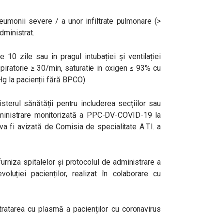
eumonii severe / a unor infiltrate pulmonare (>
dministrat.
 10 zile sau în pragul intubației și ventilației
iratorie ≥ 30/min, saturatie in oxigen ≤ 93% cu
 la pacienții fără BPCO)
isterul sănătății pentru includerea secțiilor sau
dministrare monitorizată a PPC-DV-COVID-19 la
 va fi avizată de Comisia de specialitate A.T.I. a
furniza spitalelor și protocolul de administrare a
uției pacienților, realizat în colaborare cu
ratarea cu plasmă a pacienților cu coronavirus