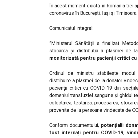
În acest moment există în România trei ap
coronavirus în București, Iași și Timișoara.
Comunicatul integral:
”Ministerul Sănătății a finalizat Metod
stocarea și distribuția a plasmei de 
monitorizată pentru pacienții critici cu
Ordinul de ministru stabilește modul d
distribuire a plasmei de la donator vinde
pacienții critici cu COVID-19 din secțiil
domeniul transfuziei sanguine și ghidul t
colectarea, testarea, procesarea, stocarea
provenite de la persoane vindecate de C
Conform documentului,
potențialii dona
fost internați pentru COVID-19, vinde