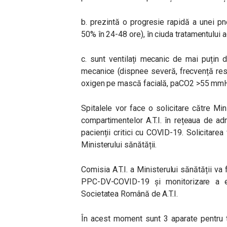
b. prezintă o progresie rapidă a unei pn
50% în 24-48 ore), în ciuda tratamentului a
c. sunt ventilați mecanic de mai puțin de
mecanice (dispnee severă, frecvență resp
oxigen pe mască facială, paCO2 >55 mmHg
Spitalele vor face o solicitare către Min
compartimentelor A.T.I. în rețeaua de a
pacienții critici cu COVID-19. Solicitarea
Ministerului sănătății.
Comisia A.T.I. a Ministerului sănătății va 
PPC-DV-COVID-19 și monitorizare a evol
Societatea Română de A.T.I.
În acest moment sunt 3 aparate pentru t