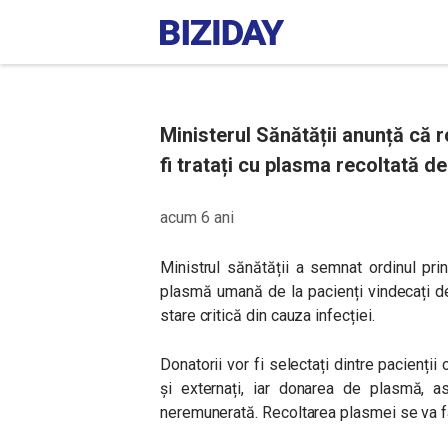
Ministerul Sănătății anunță că 
fi tratați cu plasma recoltată de
acum 6 ani
Ministrul sănătății a semnat ordinul pri
plasmă umană de la pacienți vindecați de 
stare critică din cauza infecției.
Donatorii vor fi selectați dintre pacienții
și externați, iar donarea de plasmă, a
neremunerată. Recoltarea plasmei se va f