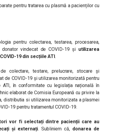
arate pentru tratarea cu plasmă a pacienților cu
ologia pentru colectarea, testarea, procesarea,
la donator vindecat de COVID-19 și
utilizarea
 COVID-19 din secțiile ATI
.
e colectare, testare, prelucrare, stocare și
cat de COVID-19 și utilizarea monitorizată pentru
e ATI, în conformitate cu legislația națională în
ehnic elaborat de Comisia Europeană cu privire la
, distributia si utilizarea monitorizata a plasmei
OVID-19 pentru tratamentul COVID-19.
tori vor fi selectați dintre pacienții care au
cați și externați
. Subliniem că,
donarea de