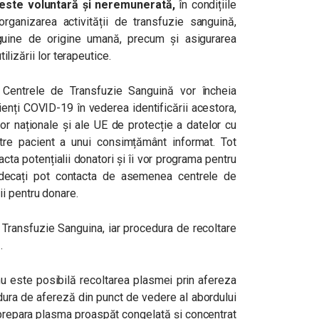
este voluntară și neremunerată,
în condițiile
ganizarea activității de transfuzie sanguină,
ine de origine umană, precum și asigurarea
tilizării lor terapeutice.
, Centrele de Transfuzie Sanguină vor încheia
ienți COVID-19 în vederea identificării acestora,
lor naționale și ale UE de protecție a datelor cu
tre pacient a unui consimțământ informat. Tot
ta potențialii donatori și îi vor programa pentru
indecați pot contacta de asemenea centrele de
i pentru donare.
e Transfuzie Sanguina, iar procedura de recoltare
.
u este posibilă recoltarea plasmei prin afereza
dura de afereză din punct de vedere al abordului
 prepara plasma proaspăt congelată și concentrat