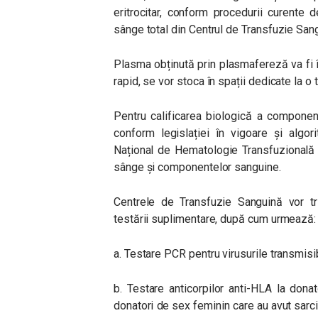
eritrocitar, conform procedurii curente
sânge total din Centrul de Transfuzie San
Plasma obținută prin plasmafereză va fi î
rapid, se vor stoca în spații dedicate la 
Pentru calificarea biologică a componen
conform legislației în vigoare și algor
Național de Hematologie Transfuzională (
sânge și componentelor sanguine.
Centrele de Transfuzie Sanguină vor tr
testării suplimentare, după cum urmează:
a. Testare PCR pentru virusurile transmisi
b. Testare anticorpilor anti-HLA la don
donatori de sex feminin care au avut sarcin