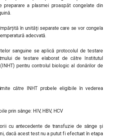
 de preparare a plasmei proaspăt congelate din
guină.
mpărțită în unități separate care se vor congela
o temperatură adecvată.
telor sanguine se aplică protocolul de testare
itmului de testare elaborat de către Institutul
INHT) pentru controlul biologic al donărilor de
imite către INHT probele eligibile în vederea
bile prin sânge: HIV, HBV, HCV
atorii cu antecedente de transfuzie de sânge și
i, dacă acest test nu a putut fi efectuat în etapa