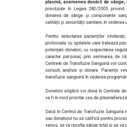
plasmă, asemenea donării de sânge, 
prevăzute în Legea 282/2005 privind or
donarea de sânge și componente sangu
calității și securității sanitare, în vederea u
Pentru selectarea pacienților vindecați
protocoale cu spitalele care tratează pac
potențiali donatori, cu respectarea reguli
caracter personal, prin semnarea de că
Centrele de Transfuzie Sanguină vor contac
consult, analize și donare. Pacienții v
transfuzie sanguină în vederea programări
Donatorii eligibili vor dona în Centrele d
va fi în mod prioritar cea de plasmafereză
Dacă în Centrul de Transfuzie Sanguina n
sau donatorul nu se califică pentru proce
venos, se va recolta sânge total și se va