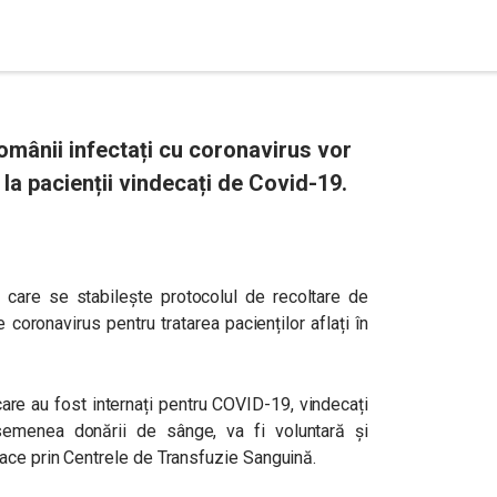
românii infectați cu coronavirus vor
 la pacienții vindecați de Covid-19.
n care se stabilește protocolul de recoltare de
coronavirus pentru tratarea pacienților aflați în
 care au fost internați pentru COVID-19, vindecați
semenea donării de sânge, va fi voluntară și
ace prin Centrele de Transfuzie Sanguină.