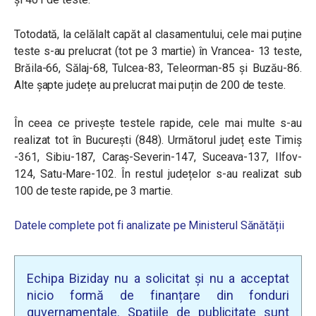
Totodată, la celălalt capăt al clasamentului, cele mai puține
teste s-au prelucrat (tot pe 3 martie) în Vrancea- 13 teste,
Brăila-66, Sălaj-68, Tulcea-83, Teleorman-85 și Buzău-86.
Alte șapte județe au prelucrat mai puțin de 200 de teste.
În ceea ce privește testele rapide, cele mai multe s-au
realizat tot în București (848). Următorul județ este Timiș
-361, Sibiu-187, Caraș-Severin-147, Suceava-137, Ilfov-
124, Satu-Mare-102. În restul județelor s-au realizat sub
100 de teste rapide, pe 3 martie.
Datele complete pot fi analizate pe Ministerul Sănătății
Echipa Biziday nu a solicitat și nu a acceptat
nicio formă de finanțare din fonduri
guvernamentale. Spațiile de publicitate sunt