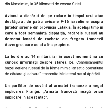
din Khmeimim, la 35 kilometri de coasta Siriei.
Avionul a dispărut de pe radare în timpul unui atac
desfășurat de patru avioane F-16 israeliene asupra
țintelor siriene din provincia Latakia. În același timp în
care a fost semnalată dispariția, radarele rusești au
detectat lansări de rachete din fregata franceză
Auvergne, care se afla în apropiere.
La bord erau 14 militari, iar în acest moment nu se
cunosc informații despre starea lor.
Comandamentul
bazei aeriene rusești de la Khmeimim a lansat o operațiune
de căutare și salvare”, transmite Ministerul rus al Apărării.
Un purtător de cuvânt al armatei franceze a negat
implicarea Franţei: „Armata franceză neagă orice
implicare în acest atac”
.