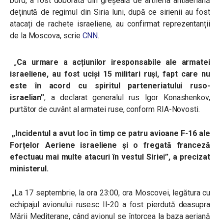
bord, a fost doborâtă din greșeală de artileria antiaeriană
deținută de regimul din Siria luni, după ce sirienii au fost
atacați de rachete israeliene, au confirmat reprezentanții
de la Moscova, scrie
CNN
.
„
Ca urmare a acțiunilor iresponsabile ale armatei
israeliene, au fost uciși 15 militari ruși, fapt care nu
este în acord cu spiritul parteneriatului ruso-
israelian”
, a declarat generalul rus Igor Konashenkov,
purtător de cuvânt al armatei ruse, conform RIA-Novosti.
„
Incidentul a avut loc în timp ce patru avioane F-16 ale
Forțelor Aeriene israeliene și o fregată franceză
efectuau mai multe atacuri în vestul Siriei”, a precizat
ministerul.
„
La 17 septembrie, la ora 23:00, ora Moscovei, legătura cu
echipajul avionului rusesc Il-20 a fost pierdută deasupra
Mării Mediterane, când avionul se întorcea la baza aeriană