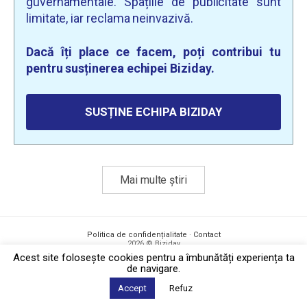
guvernamentale. Spațiile de publicitate sunt
limitate, iar reclama neinvazivă.
Dacă îți place ce facem, poți contribui tu
pentru susținerea echipei Biziday.
SUSȚINE ECHIPA BIZIDAY
Mai multe știri
Politica de confidențialitate
·
Contact
2026 © Biziday
Acest site foloseşte cookies pentru a îmbunătăți experiența ta
de navigare.
Accept
Refuz