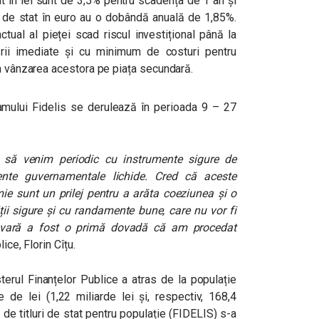
tat în lei sunt de 3,5% pentru scadența de 1 an și
ile de stat în euro au o dobândă anuală de 1,85%.
tual al pieței scad riscul investițional până la
dării imediate și cu minimum de costuri pentru
in vânzarea acestora pe piața secundară.
gramului Fidelis se derulează în perioada 9 – 27
să venim periodic cu instrumente sigure de
ente guvernamentale lichide. Cred că aceste
e sunt un prilej pentru a arăta coeziunea și o
ții sigure și cu randamente bune, care nu vor fi
n vară a fost o primă dovadă că am procedat
ice, Florin Cîțu.
isterul Finanțelor Publice a atras de la populație
de lei (1,22 miliarde lei și, respectiv, 168,4
de titluri de stat pentru populație (FIDELIS) s-a