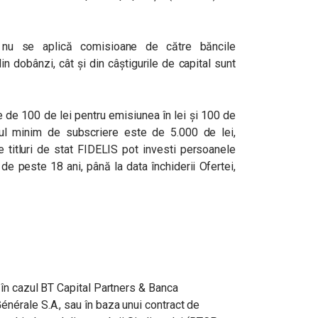
lor nu se aplică comisioane de către băncile
din dobânzi, cât și din câștigurile de capital sunt
e de 100 de lei pentru emisiunea în lei și 100 de
gul minim de subscriere este de 5.000 de lei,
 titluri de stat FIDELIS pot investi persoanele
de peste 18 ani, până la data închiderii Ofertei,
în cazul BT Capital Partners & Banca
nérale S.A., sau în baza unui contract de