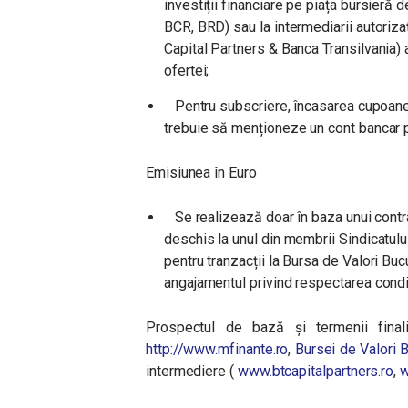
investiții financiare pe piața bursieră 
BCR, BRD) sau la intermediarii autoriz
Capital Partners & Banca Transilvania) 
ofertei;
Pentru subscriere, încasarea cupoanelor
trebuie să menționeze un cont bancar pe
Emisiunea în Euro
Se realizează doar în baza unui contrac
deschis la unul din membrii Sindicatului
pentru tranzacții la Bursa de Valori B
angajamentul privind respectarea condiți
Prospectul de bază și termenii finali
http://www.mfinante.ro
,
Bursei de Valori 
intermediere (
www.btcapitalpartners.ro
,
w