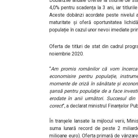
Dobânzile anuale oferite la titlurile de s
4,0% pentru scadența la 3 ani, iar titlur
Aceste dobânzi acordate peste nivelul ac
maturitate și oferă oportunitatea lichi
populație în cazul unor nevoi imediate pr
Oferta de titluri de stat din cadrul pro
noiembrie 2020.
“
Am promis românilor că vom încerca 
economisire pentru populație, instrum
momente de criză în sănătate și economi
șansă pentru populație de a face investi
erodate în anii următori. Succesul di
corect
”, a declarat ministrul Finanțelor Publ
În tranșele lansate la mijlocul verii, Min
suma lunară record de peste 2 miliarde 
milioane euro). Oferta primară de vânzare 