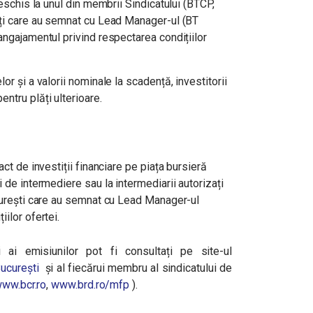
deschis la unul din membrii Sindicatului (BTCP,
ați care au semnat cu Lead Manager-ul (BT
angajamentul privind respectarea condițiilor
 și a valorii nominale la scadență, investitorii
ntru plăți ulterioare.
t de investiții financiare pe piața bursieră
 de intermediere sau la intermediarii autorizați
ucurești care au semnat cu Lead Manager-ul
ilor ofertei.
 ai emisiunilor pot fi consultați pe site-ul
București
și al fiecărui membru al sindicatului de
ww.bcr.ro
,
www.brd.ro/mfp
).