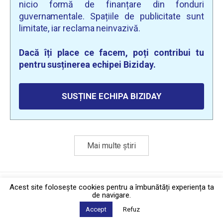
nicio formă de finanțare din fonduri
guvernamentale. Spațiile de publicitate sunt
limitate, iar reclama neinvazivă.
Dacă îți place ce facem, poți contribui tu
pentru susținerea echipei Biziday.
SUSȚINE ECHIPA BIZIDAY
Mai multe știri
Politica de confidențialitate
·
Contact
Acest site foloseşte cookies pentru a îmbunătăți experiența ta
2026 © Biziday
de navigare.
Accept
Refuz