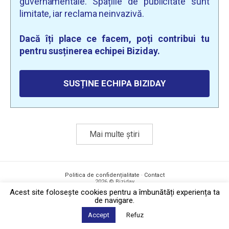
guvernamentale. Spațiile de publicitate sunt
limitate, iar reclama neinvazivă.
Dacă îți place ce facem, poți contribui tu
pentru susținerea echipei Biziday.
SUSȚINE ECHIPA BIZIDAY
Mai multe știri
Politica de confidențialitate
·
Contact
2026 © Biziday
Acest site foloseşte cookies pentru a îmbunătăți experiența ta
de navigare.
Accept
Refuz