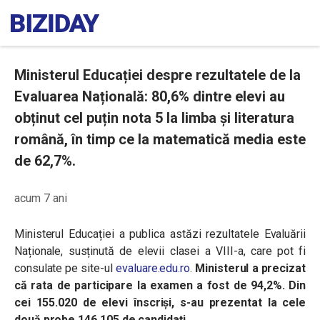
Ministerul Educației despre rezultatele de la
Evaluarea Națională: 80,6% dintre elevi au
obținut cel puțin nota 5 la limba și literatura
română, în timp ce la matematică media este
de 62,7%.
acum 7 ani
Ministerul Educației a publica astăzi rezultatele Evaluării
Naționale, susținută de elevii clasei a VIII-a, care pot fi
consulate pe site-ul
evaluare.edu.ro
.
Ministerul a precizat
că rata de participare la examen a fost de 94,2%. Din
cei 155.020 de elevi înscriși, s-au prezentat la cele
două probe
146.105 de candidați.