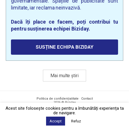
guvernamentale. Spațiile de publicitate sunt
limitate, iar reclama neinvazivă.
Dacă îți place ce facem, poți contribui tu
pentru susținerea echipei Biziday.
SUSȚINE ECHIPA BIZIDAY
Mai multe știri
Politica de confidențialitate
·
Contact
2026 © Biziday
Acest site foloseşte cookies pentru a îmbunătăți experiența ta
de navigare.
Accept
Refuz