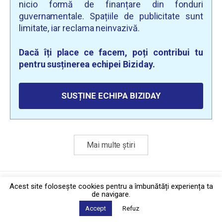
nicio formă de finanțare din fonduri
guvernamentale. Spațiile de publicitate sunt
limitate, iar reclama neinvazivă.
Dacă îți place ce facem, poți contribui tu
pentru susținerea echipei Biziday.
SUSȚINE ECHIPA BIZIDAY
Mai multe știri
Politica de confidențialitate
·
Contact
Acest site foloseşte cookies pentru a îmbunătăți experiența ta
2026 © Biziday
de navigare.
Accept
Refuz