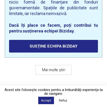
nicio formă de finanțare din fonduri
guvernamentale. Spațiile de publicitate sunt
limitate, iar reclama neinvazivă.
Dacă îți place ce facem, poți contribui tu
pentru susținerea echipei Biziday.
SUSȚINE ECHIPA BIZIDAY
Mai multe știri
Politica de confidențialitate
·
Contact
Acest site foloseşte cookies pentru a îmbunătăți experiența ta
2026 © Biziday
de navigare.
Accept
Refuz