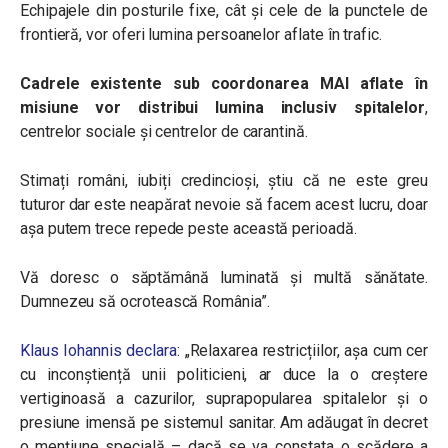
Echipajele din posturile fixe, cât și cele de la punctele de
frontieră, vor oferi lumina persoanelor aflate în trafic.
Cadrele existente sub coordonarea MAI aflate în
misiune vor distribui lumina inclusiv spitalelor
,
centrelor sociale și centrelor de carantină.
Stimați români, iubiți credincioși, știu că ne este greu
tuturor dar este neapărat nevoie să facem acest lucru, doar
așa putem trece repede peste această perioadă.
Vă doresc o săptămână luminată și multă sănătate.
Dumnezeu să ocrotească România”.
Klaus Iohannis declara
: „Relaxarea restricțiilor, așa cum cer
cu inconștiență unii politicieni, ar duce la o creștere
vertiginoasă a cazurilor, suprapopularea spitalelor și o
presiune imensă pe sistemul sanitar. Am adăugat în decret
o mențiune specială – dacă se va constata o scădere a