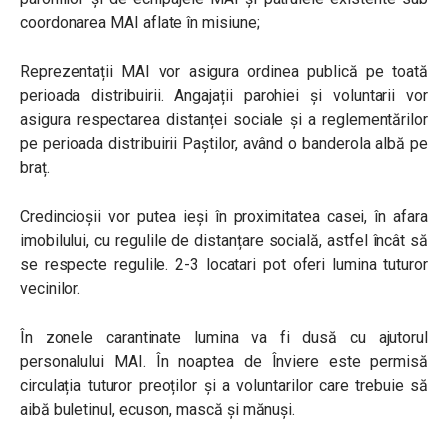
coordonarea MAI aflate în misiune;
Reprezentații MAI vor asigura ordinea publică pe toată
perioada distribuirii. Angajații parohiei și voluntarii vor
asigura respectarea distanței sociale și a reglementărilor
pe perioada distribuirii Paștilor, având o banderola albă pe
braț.
Credincioșii vor putea ieși în proximitatea casei, în afara
imobilului, cu regulile de distanțare socială, astfel încât să
se respecte regulile. 2-3 locatari pot oferi lumina tuturor
vecinilor.
În zonele carantinate lumina va fi dusă cu ajutorul
personalului MAI. În noaptea de Înviere este permisă
circulația tuturor preoților și a voluntarilor care trebuie să
aibă buletinul, ecuson, mască și mănuși.