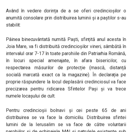
Având în vedere dorința de a se oferi credincioșilor o
anumită consolare prin distribuirea luminii și a paștilor s-au
stabilit:
Pâinea binecuvântată numită Paști, sfințită anul acesta în
Joia Mare, va fi distribuită credincioșilor vineri, sâmbătă în
intervalul orar 7-17 în toate parohiile din Patriarhia Română,
în locuri special amenajate, în afara bisericilor, cu
respectarea măsurilor de protecție (mască, distanță
socială marcată exact ca la magazine). În declarația pe
proprie răspundere la locul deplasării credinciosul va face
precizarea pentru ridicarea Sfintelor Pași și va trece
numele locașului de cult.
Pentru credincioșii bolnavi și cei peste 65 de ani
distribuirea se va face la domiciliu. Distribuirea sfintei
lumini de la Ierusalim se va face de către voluntarii
parohiilor și de echipajele MAI și patrulele existente sub