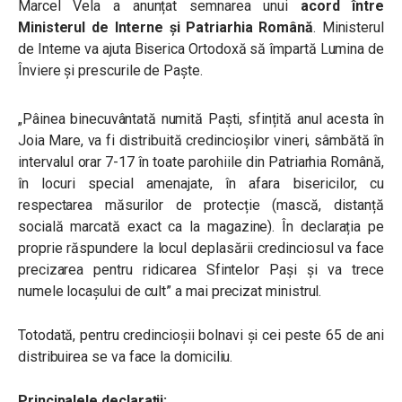
Marcel Vela a anunțat semnarea unui
acord între
Ministerul de Interne și Patriarhia Română
. Ministerul
de Interne va ajuta Biserica Ortodoxă să împartă Lumina de
Înviere și prescurile de Paște.
„Pâinea binecuvântată numită Paști, sfințită anul acesta în
Joia Mare, va fi distribuită credincioșilor vineri, sâmbătă în
intervalul orar 7-17 în toate parohiile din Patriarhia Română,
în locuri special amenajate, în afara bisericilor, cu
respectarea măsurilor de protecție (mască, distanță
socială marcată exact ca la magazine). În declarația pe
proprie răspundere la locul deplasării credinciosul va face
precizarea pentru ridicarea Sfintelor Pași și va trece
numele locașului de cult” a mai precizat ministrul.
Totodată, pentru credincioșii bolnavi și cei peste 65 de ani
distribuirea se va face la domiciliu.
Principalele declarații: