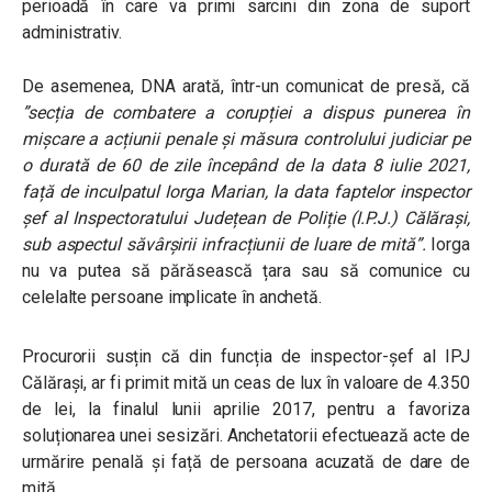
perioadă în care va primi sarcini din zona de suport
administrativ.
De asemenea, DNA arată, într-un comunicat de presă, că
”secția de combatere a corupției a dispus punerea în
mișcare a acțiunii penale și măsura controlului judiciar pe
o durată de 60 de zile începând de la data 8 iulie 2021,
față de inculpatul Iorga Marian, la data faptelor inspector
șef al Inspectoratului Județean de Poliție (I.P.J.) Călărași,
sub aspectul săvârșirii infracțiunii de luare de mită”.
Iorga
nu va putea să părăsească țara sau să comunice cu
celelalte persoane implicate în anchetă.
Procurorii susțin că din funcția de inspector-șef al IPJ
Călărași, ar fi primit mită un ceas de lux în valoare de 4.350
de lei, la finalul lunii aprilie 2017, pentru a favoriza
soluționarea unei sesizări. Anchetatorii efectuează acte de
urmărire penală și față de persoana acuzată de dare de
mită.