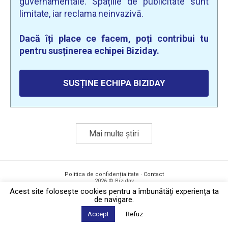
guvernamentale. Spațiile de publicitate sunt
limitate, iar reclama neinvazivă.
Dacă îți place ce facem, poți contribui tu
pentru susținerea echipei Biziday.
SUSȚINE ECHIPA BIZIDAY
Mai multe știri
Politica de confidențialitate
·
Contact
2026 © Biziday
Acest site foloseşte cookies pentru a îmbunătăți experiența ta
de navigare.
Accept
Refuz