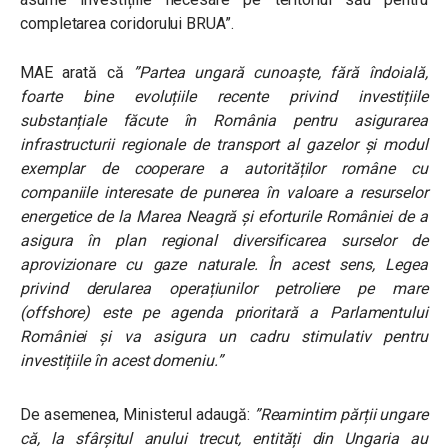
completarea coridorului BRUA”.
MAE arată că
”Partea ungară cunoaște, fără îndoială,
foarte bine evoluțiile recente privind investițiile
substanțiale făcute în România pentru asigurarea
infrastructurii regionale de transport al gazelor şi modul
exemplar de cooperare a autorităților române cu
companiile interesate de punerea în valoare a resurselor
energetice de la Marea Neagră și eforturile României de a
asigura în plan regional diversificarea surselor de
aprovizionare cu gaze naturale. În acest sens, Legea
privind derularea operațiunilor petroliere pe mare
(offshore) este pe agenda prioritară a Parlamentului
României și va asigura un cadru stimulativ pentru
investițiile în acest domeniu.”
De asemenea, Ministerul adaugă:
”
Reamintim părții ungare
că, la sfârşitul anului trecut, entități din Ungaria au