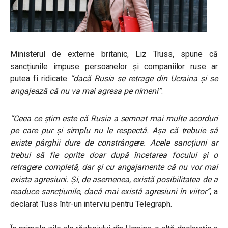
Ministerul de externe britanic, Liz Truss, spune că
sancțiunile impuse persoanelor și companiilor ruse ar
putea fi ridicate
“dacă Rusia se retrage din Ucraina și se
angajează că nu va mai agresa pe nimeni”
.
“Ceea ce știm este că Rusia a semnat mai multe acorduri
pe care pur și simplu nu le respectă. Așa că trebuie să
existe pârghii dure de constrângere. Acele sancțiuni ar
trebui să fie oprite doar după încetarea focului și o
retragere completă, dar și cu angajamente că nu vor mai
exista agresiuni. Și, de asemenea, există posibilitatea de a
readuce sancțiunile, dacă mai există agresiuni în viitor”
, a
declarat Tuss într-un interviu pentru Telegraph.