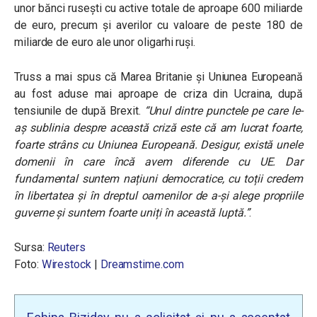
unor bănci rusești cu active totale de aproape 600 miliarde
de euro, precum și averilor cu valoare de peste 180 de
miliarde de euro ale unor oligarhi ruși.
Truss a mai spus că Marea Britanie și Uniunea Europeană
au fost aduse mai aproape de criza din Ucraina, după
tensiunile de după Brexit.
“Unul dintre punctele pe care le-
aș sublinia despre această criză este că am lucrat foarte,
foarte strâns cu Uniunea Europeană. Desigur, există unele
domenii în care încă avem diferende cu UE. Dar
fundamental suntem națiuni democratice, cu toții credem
în libertatea și în dreptul oamenilor de a-și alege propriile
guverne și suntem foarte uniți în această luptă.”
.
Sursa:
Reuters
Foto:
Wirestock
|
Dreamstime.com