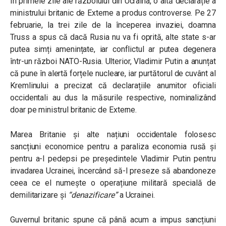
În primele zile ale războiului din Ucraina, o altă declarație a
ministrului britanic de Externe a produs controverse. Pe 27
februarie, la trei zile de la începerea invaziei, doamna
Truss a spus că dacă Rusia nu va fi oprită, alte state s-ar
putea simți amenințate, iar conflictul ar putea degenera
într-un război NATO-Rusia. Ulterior, Vladimir Putin a anunțat
că pune în alertă forțele nucleare, iar purtătorul de cuvânt al
Kremlinului a precizat că declarațiile anumitor oficiali
occidentali au dus la măsurile respective, nominalizând
doar pe ministrul britanic de Externe.
Marea Britanie și alte națiuni occidentale folosesc
sancțiuni economice pentru a paraliza economia rusă și
pentru a-l pedepsi pe președintele Vladimir Putin pentru
invadarea Ucrainei, încercând să-l preseze să abandoneze
ceea ce el numește o operațiune militară specială de
demilitarizare și
“denazificare”
a Ucrainei.
Guvernul britanic spune că până acum a impus sancțiuni