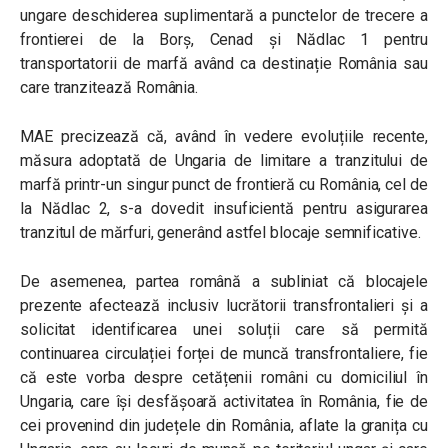
ungare deschiderea suplimentară a punctelor de trecere a
frontierei de la Borș, Cenad și Nădlac 1 pentru
transportatorii de marfă având ca destinație România sau
care tranzitează România.
MAE precizează că, având în vedere evoluțiile recente,
măsura adoptată de Ungaria de limitare a tranzitului de
marfă printr-un singur punct de frontieră cu România, cel de
la Nădlac 2, s-a dovedit insuficientă pentru asigurarea
tranzitul de mărfuri, generând astfel blocaje semnificative.
De asemenea, partea română a subliniat că blocajele
prezente afectează inclusiv lucrătorii transfrontalieri și a
solicitat identificarea unei soluții care să permită
continuarea circulației forței de muncă transfrontaliere, fie
că este vorba despre cetățenii români cu domiciliul în
Ungaria, care își desfășoară activitatea în România, fie de
cei provenind din județele din România, aflate la granița cu