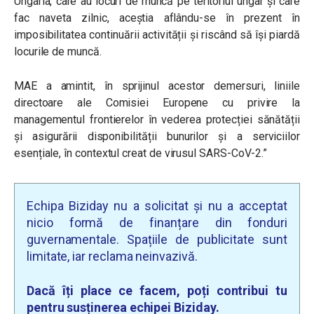
Ungaria, care au locuri de muncă pe teritoriul ungar și care
fac naveta zilnic, aceștia aflându-se în prezent în
imposibilitatea continuării activității și riscând să își piardă
locurile de muncă.
MAE a amintit, în sprijinul acestor demersuri, liniile
directoare ale Comisiei Europene cu privire la
managementul frontierelor în vederea protecției sănătății
și asigurării disponibilității bunurilor și a serviciilor
esențiale, în contextul creat de virusul SARS-CoV-2.”
Echipa Biziday nu a solicitat și nu a acceptat
nicio formă de finanțare din fonduri
guvernamentale. Spațiile de publicitate sunt
limitate, iar reclama neinvazivă.
Dacă îți place ce facem, poți contribui tu
pentru susținerea echipei Biziday.