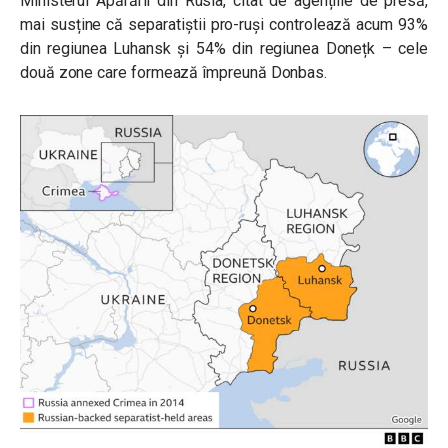
Ministerul Apărării din Rusia, citat de agențiile de presă,
mai susține că separatiștii pro-ruși controlează acum 93%
din regiunea Luhansk și 54% din regiunea Donețk – cele
două zone care formează împreună Donbas.