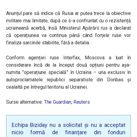
Anunțul pare să indice că Rusia ar putea trece la obiective
militare mai limitate, după ce s-a confruntat cu o rezistență
ucraineană acerbă, însă Ministerul Apărării rus a declarat
că operațiunea va continua până când forțele ruse vor
finaliza sarcinile stabilite, fără a detalia.
Conform agenției ruse Interfax, Moscova a luat în
considerare încă de la început două opțiuni pentru așa-
numita ”operațiune specială” în Ucraina – una exclusiv în
autoproclamatele republici separatiste din Donbas și
cealaltă pe întregul teritoriu al Ucrainei.
Surse alternative:
The Guardian
,
Reuters
Echipa Biziday nu a solicitat și nu a acceptat
nicio formă de finanțare din fonduri