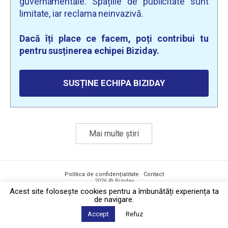
guvernamentale. Spațiile de publicitate sunt
limitate, iar reclama neinvazivă.
Dacă îți place ce facem, poți contribui tu
pentru susținerea echipei Biziday.
SUSȚINE ECHIPA BIZIDAY
Mai multe știri
Politica de confidențialitate
·
Contact
2026 © Biziday
Acest site foloseşte cookies pentru a îmbunătăți experiența ta
de navigare.
Accept
Refuz