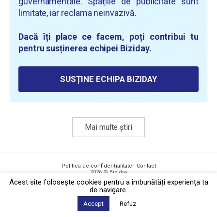
guvernamentale. Spațiile de publicitate sunt
limitate, iar reclama neinvazivă.
Dacă îți place ce facem, poți contribui tu
pentru susținerea echipei Biziday.
SUSȚINE ECHIPA BIZIDAY
Mai multe știri
Politica de confidențialitate
·
Contact
2026 © Biziday
Acest site foloseşte cookies pentru a îmbunătăți experiența ta
de navigare.
Accept
Refuz