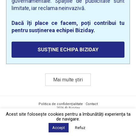
guvernamentale. Spațiile de publicitate sunt
limitate, iar reclama neinvazivă.
Dacă îți place ce facem, poți contribui tu
pentru susținerea echipei Biziday.
SUSȚINE ECHIPA BIZIDAY
Mai multe știri
Politica de confidențialitate
·
Contact
2026 © Biziday
Acest site foloseşte cookies pentru a îmbunătăți experiența ta
de navigare.
Accept
Refuz