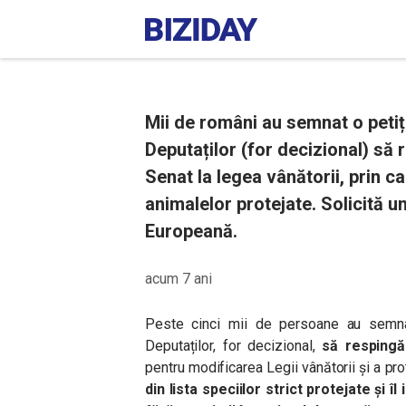
Mii de români au semnat o petiț
Deputaților (for decizional) să
Senat la legea vânătorii, prin ca
animalelor protejate. Solicită 
Europeană.
acum 7 ani
Peste cinci mii de persoane au sem
Deputaților, for decizional,
să respingă
pentru modificarea Legii vânătorii și a pr
din lista speciilor strict protejate și î