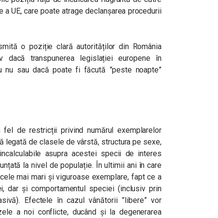
te a UE, care poate atrage declanșarea procedurii
ită o poziție clară autorităților din România
iv dacă transpunerea legislației europene în
au nu sau dacă poate fi făcută ”peste noapte”
n fel de restricții privind numărul exemplarelor
ză legată de clasele de vârstă, structura pe sexe,
incalculabile asupra acestei specii de interes
unțată la nivel de populație. În ultimii ani în care
 cele mai mari și viguroase exemplare, fapt ce a
iei, dar și comportamentul speciei (inclusiv prin
ivă). Efectele în cazul vânătorii ”libere” vor
ele a noi conflicte, ducând și la degenerarea