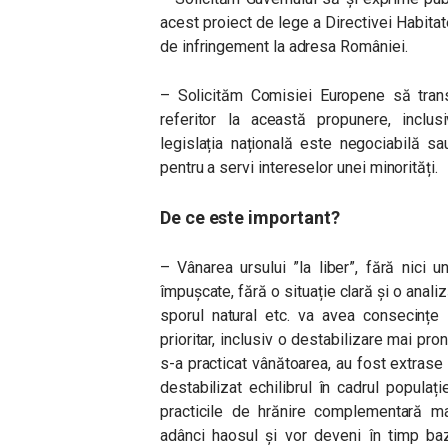
acest proiect de lege a Directivei Habita
de infringement la adresa României.
– Solicităm Comisiei Europene să transm
referitor la această propunere, inclus
legislația națională este negociabilă s
pentru a servi intereselor unei minorități.
De ce este important?
– Vânarea ursului ”la liber”, fără nici u
împușcate, fără o situație clară și o anali
sporul natural etc. va avea consecințe 
prioritar, inclusiv o destabilizare mai pron
s-a practicat vânătoarea, au fost extrase
destabilizat echilibrul în cadrul populaț
practicile de hrănire complementară mas
adânci haosul și vor deveni în timp baz