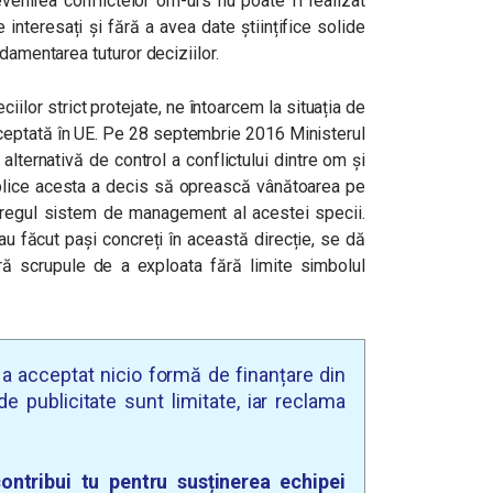
enirea conflictelor om-urs nu poate fi realizat
e interesați și fără a avea date științifice solide
damentarea tuturor deciziilor.
iilor strict protejate, ne întoarcem la situația de
ceptată în UE. Pe 28 septembrie 2016 Ministerul
lternativă de control a conflictului dintre om și
ublice acesta a decis să oprească vânătoarea pe
ntregul sistem de management al acestei specii.
-au făcut pași concreți în această direcție, se dă
ră scrupule de a exploata fără limite simbolul
u a acceptat nicio formă de finanțare din
e publicitate sunt limitate, iar reclama
ontribui tu pentru susținerea echipei