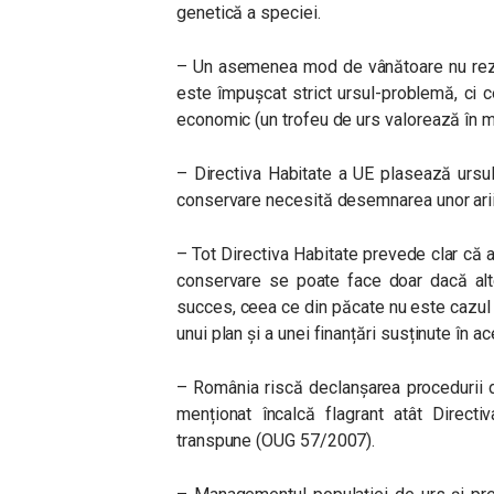
genetică a speciei.
– Un asemenea mod de vânătoare nu rezolv
este împușcat strict ursul-problemă, ci 
economic (un trofeu de urs valorează în 
– Directiva Habitate a UE plasează ursul î
conservare necesită desemnarea unor arii 
– Tot Directiva Habitate prevede clar că 
conservare se poate face doar dacă alte
succes, ceea ce din păcate nu este cazul l
unui plan și a unei finanțări susținute în a
– România riscă declanșarea procedurii 
menționat încalcă flagrant atât Directi
transpune (OUG 57/2007).