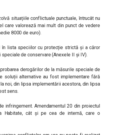
ă situațiile conflictuale punctuale, întrucât nu
cel care valorează mai mult din punct de vedere
medie 8000 de euro).
n lista speciilor cu protecție strictă și a căror
speciale de conservare (Anexele II și IV).
aprobarea derogărilor de la măsurile speciale de
 soluții alternative au fost implementare fără
a noi, din lipsa implementării acestora, din lipsa
cest sens.
de infringement. Amendamentul 20 din proiectul
va Habitate, cât și pe cea de internă, care o