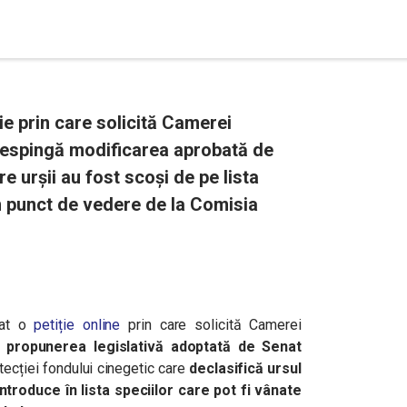
ie prin care solicită Camerei
 respingă modificarea aprobată de
re urșii au fost scoși de pe lista
un punct de vedere de la Comisia
nat o
petiție online
prin care solicită Camerei
 propunerea legislativă adoptată de Senat
otecției fondului cinegetic care
declasifică ursul
l introduce în lista speciilor care pot fi vânate