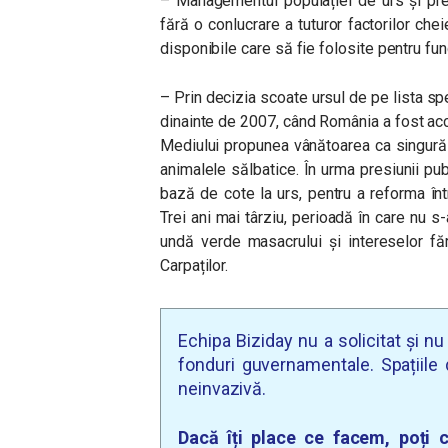
– Managementul populației de urs și prev
fără o conlucrare a tuturor factorilor chei
disponibile care să fie folosite pentru fun
– Prin decizia scoate ursul de pe lista spec
dinainte de 2007, când România a fost ac
Mediului propunea vânătoarea ca singură a
animalele sălbatice. În urma presiunii p
bază de cote la urs, pentru a reforma î
Trei ani mai târziu, perioadă în care nu s
undă verde masacrului și intereselor fă
Carpaților.
Echipa Biziday nu a solicitat și n
fonduri guvernamentale. Spațiile d
neinvazivă.
Dacă îți place ce facem, poți c