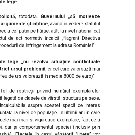
 de lege
.
solicită
, totodată,
Guvernului „
să motiveze
 argumente științifice
, având în vedere statutul
ia cel puțin pe hârtie, atât la nivel național cât
tul de act normativ încalcă „flagrant Directiva
rocedurii de infringement la adresa României”.
de lege „
nu rezolvă situațiile conflictuale
trict ursul-problemă
, ci cel care valorează mai
ofeu de urs valorează în medie 8000 de euro)”.
n fel de restricții privind numărul exemplarelor
ză legată de clasele de vârstă, structura pe sexe,
incalculabile asupra acestei specii de interes
unțată la nivel de populație. În ultimii ani în care
 cele mai mari și viguroase exemplare, fapt ce a
iei, dar și comportamentul speciei (inclusiv prin
ivă). Efectele în cazul vânătorii ”libere” vor