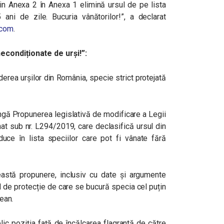
in Anexa 2 în Anexa 1 elimină ursul de pe lista
ani de zile. Bucuria vânătorilor!”, a declarat
.com
.
econdiționate de urși!”:
derea urșilor din România, specie strict protejată
ngă Propunerea legislativă de modificare a Legii
nat sub nr. L294/2019, care declasifică ursul din
roduce în lista speciilor care pot fi vânate fără
astă propunere, inclusiv cu date și argumente
al de protecție de care se bucură specia cel puțin
pean.
ic poziția față de încălcarea flagrantă de către