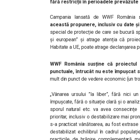
fără restricții în perioadele prevăzute
Campania lansată de WWF România
această propunere, inclusiv cu date și
special de protecție de care se bucură spec
și european” și atrage atenția că proiec
Habitate a UE, poate atrage declanșarea p
WWF România susține că proiectul 
punctuale, întrucât nu este împușcat s
mult din punct de vedere economic (un tr
„Vânarea ursului ”la liber”, fără nici u
împușcate, fără o situație clară și o anali
sporul natural etc. va avea consecințe 
prioritar, inclusiv o destabilizare mai pron
s-a practicat vânătoarea, au fost extrase
destabilizat echilibrul în cadrul populaț
practicile de hrănire complementară mas