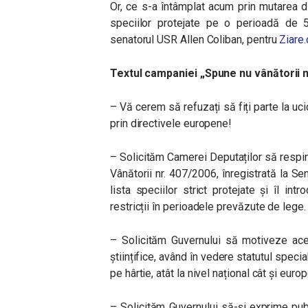
Or, ce s-a întâmplat acum prin mutarea d
speciilor protejate pe o perioadă de 5 
senatorul USR Allen Coliban, pentru
Ziare
Textul campaniei „Spune nu vânătorii n
– Vă cerem să refuzați să fiți parte la uci
prin directivele europene!
– Solicităm Camerei Deputaților să respi
Vânătorii nr. 407/2006, înregistrată la Se
lista speciilor strict protejate și îl int
restricții în perioadele prevăzute de lege.
– Solicităm Guvernului să motiveze ace
științifice, având în vedere statutul speci
pe hârtie, atât la nivel național cât și euro
– Solicităm Guvernului să-și exprime publ