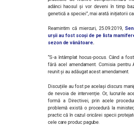
adânci haosul și vor deveni în timp baz
genetică a speciei”, mai arată inițiatorii c
Reamintim că miercuri, 25.09.2019,
Sen
urșii au fost scoși de pe lista mamifere
sezon de vânătoare
.
“S-a întâmplat hocus-pocus. Când a fost
fără acel amendament. Comisia pentru A
reunit și au adăugat acest amendament.
Discuțiile au fost pe același discurs manip
de nevoia de intervenție. Or, lucrurile ac
formă a Directivei, prin acele procedu
problemă există o procedură la minister
practic că în cazul oricărei specii prote
cele care produc pagube.