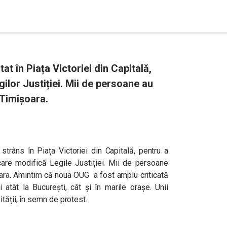
t în Piața Victoriei din Capitală,
ilor Justiției. Mii de persoane au
i Timișoara.
trâns în Piața Victoriei din Capitală, pentru a
are modifică Legile Justiției. Mii de persoane
șoara. Amintim că noua OUG a fost amplu criticată
 atât la București, cât și în marile orașe. Unii
tății, în semn de protest.