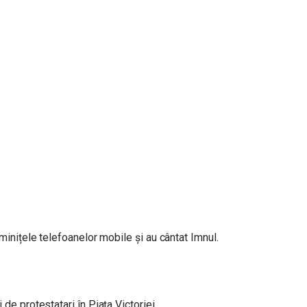
minițele telefoanelor mobile și au cântat Imnul.
de protestatari în Piața Victoriei.