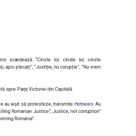
ii scandează “Cinste lor, cinste lor, cinste
ți, apoi plecați”,
”Justiție, nu corupție”, ”Nu vrem
 spre Piața Victoriei din Capitală.
re au ieșit să protesteze, transmite
Hotnews.
Au
lling Romanian Justice”, Justice, not corruption”
verning Romania”.