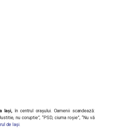
 Iași,
în centrul orașului.
Oamenii scandează:
ustitie, nu coruptie”, “PSD, ciuma roşie”, “Nu vă
rul de Iași.