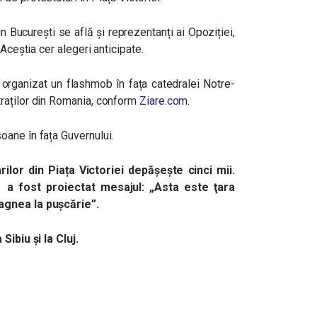
in București se află și reprezentanți ai Opoziției,
Aceștia cer alegeri anticipate.
organizat un f
lashmob în fața catedralei Notre-
raților din Romania, conform
Ziare.com.
oane în fața Guvernului.
lor din Piața Victoriei depășește cinci mii.
e a fost proiectat mesajul: „Asta este ţara
agnea la pușcărie”.
Sibiu și la Cluj.