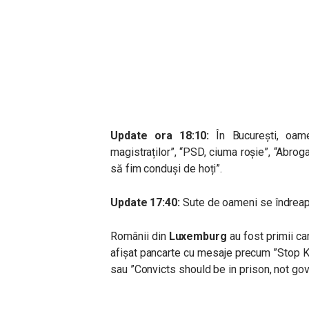
Update ora 18:10:
În București, oamen
magistraților”, “PSD, ciuma roșie”, “Abroga
să fim conduși de hoți”.
Update 17:40:
Sute de oameni se îndreaptă
Românii din
Luxemburg
au fost primii ca
afișat pancarte cu mesaje precum ”Stop Ki
sau ”Convicts should be in prison, not go