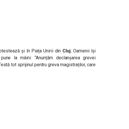
estează și în Piața Unirii din
Cluj.
Oamenii își
 pune la mâini: “A
nunțăm declanșarea grevei
festă tot sprijinul pentru greva magistraților, care