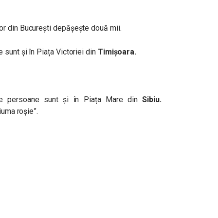
r din București depășește două mii.
sunt și în Piața Victoriei din
Timișoara.
e persoane sunt și în Piața Mare din
Sibiu.
iuma roșie”.