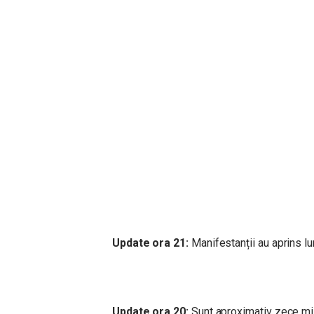
Update ora 21:
Manifestanții
au aprins lu
Update ora 20:
Sunt aproximativ zece mii 