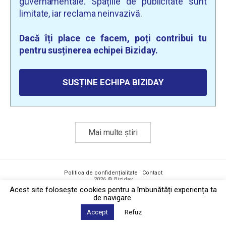
guvernamentale. Spațiile de publicitate sunt
limitate, iar reclama neinvazivă.
Dacă îți place ce facem, poți contribui tu
pentru susținerea echipei Biziday.
SUSȚINE ECHIPA BIZIDAY
Mai multe știri
Politica de confidențialitate
·
Contact
2026 © Biziday
Acest site foloseşte cookies pentru a îmbunătăți experiența ta
de navigare.
Accept
Refuz