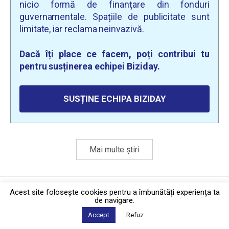
nicio formă de finanțare din fonduri
guvernamentale. Spațiile de publicitate sunt
limitate, iar reclama neinvazivă.
Dacă îți place ce facem, poți contribui tu
pentru susținerea echipei Biziday.
SUSȚINE ECHIPA BIZIDAY
Mai multe știri
Politica de confidențialitate
·
Contact
Acest site foloseşte cookies pentru a îmbunătăți experiența ta
2026 © Biziday
de navigare.
Accept
Refuz