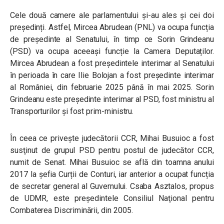
Cele două camere ale parlamentului și-au ales și cei doi
președinți. Astfel, Mircea Abrudean (PNL) va ocupa funcția
de președinte al Senatului, în timp ce Sorin Grindeanu
(PSD) va ocupa aceeași funcție la Camera Deputaților.
Mircea Abrudean a fost președintele interimar al Senatului
în perioada în care Ilie Bolojan a fost președinte interimar
al României, din februarie 2025 până în mai 2025. Sorin
Grindeanu este președinte interimar al PSD, fost ministru al
Transporturilor și fost prim-ministru.
În ceea ce privește judecătorii CCR, Mihai Busuioc a fost
susţinut de grupul PSD pentru postul de judecător CCR,
numit de Senat.
Mihai Busuioc se află din toamna anului
2017 la șefia Curții de Conturi
, iar anterior a ocupat funcția
de secretar general al Guvernului. Csaba Asztalos, propus
de UDMR, este președintele Consiliul Naţional pentru
Combaterea Discriminării, din 2005.