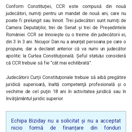
Conform Constituției, CCR este compusă din nouă
judecători, numiţi pentru un mandat de nouă ani, care nu
poate fi prelungit sau înnoit. Trei judecători sunt numiţi de
Camera Deputaţilor, trei de Senat şi trei de Preşedintele
României. CCR se înnoieşte cu o treime din judecătorii ei,
din 3 în 3 ani. Nicușor Dan nu a anunțat persoana pe care o
propune, dar a declarat anterior că va numi un judecător
apolitic la Curtea Constituţională. Șeful statului consideră
că CCR trebuie să fie ”cât mai echilibrată”.
Judecătorii Curţii Constituţionale trebuie să aibă pregătire
juridică superioară, înaltă competenţă profesională şi o
vechime de cel puţin 18 ani în activitatea juridică sau în
învăţământul juridic superior.
Echipa Biziday nu a solicitat și nu a acceptat
nicio formă de finanțare din fonduri